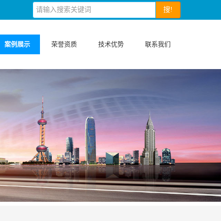
搜!
案例展示
荣誉资质
技术优势
联系我们