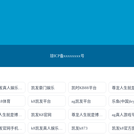
琼ICP备xxxxxxxx号
k8凯发真人娱乐手机首页
凯发豪门娱乐
凯时KB88平台
k8体育
k8凯发平台
ag凯发平台
尊龙人生就是博!网址
凯发K8官网
尊龙人生就是博!网上真人现场娱乐
k8凯发官网手机app
k8凯发真人娱乐手机备用网址
凯发k873
凯发k8官方