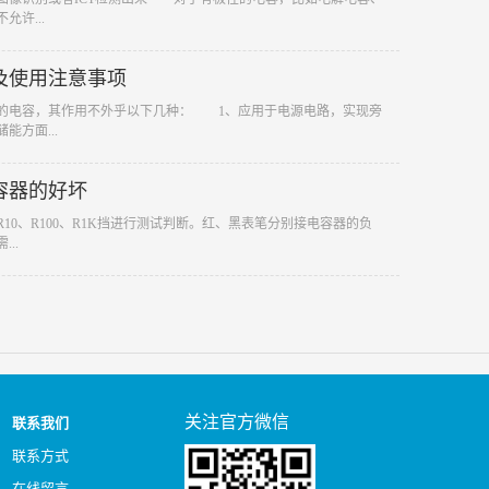
允许...
及使用注意事项
一的电容，其作用不外乎以下几种： 1、应用于电源电路，实现旁
能方面...
容器的好坏
R10、R100、R1K挡进行测试判断。红、黑表笔分别接电容器的负
..
关注官方微信
联系我们
联系方式
在线留言