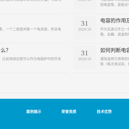
钽电容等，是绝对不
电容的作用
31
2020/10
元素，一个二极管并联一个电流源，并且电
​作为无源元件之
路、去藕、滤波和储
什么？
如何判断电
31
2020/10
到，比如场效应管可以作为电磁炉中的开关
​通常选用万用表的
极（每次测试前，需.
案例展示
荣誉资质
技术优势