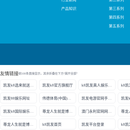
产品知识
第三系列
第四系列
第五系列
友情链接
前100条直接显示，其余折叠在下方“展开全部”
凯发k8选来就送38
凯发k8官方旗舰厅
k8凯发真人娱乐手机手机网页版
凯发88娱乐网址
伟德体育(中国)官方网站-登录入口
凯发电游官网手机版
凯发
凯发k8国际娱乐真人版
尊龙人生就是博!线路检测
澳门永利官网网址8
尊龙人生就是博!开户
k8凯发首页
凯发平台登录