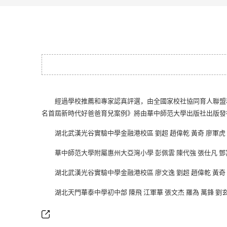
經過學校推薦和專家認真評選，由全國家校社協同育人聯盟和
名首屆新時代好爸爸育兒案例》將由華中師范大學出版社出版發
湖北武漢光谷實驗中學金融港校區 劉超 趙偉乾 黃奇 廖軍虎 
華中師范大學附屬惠州大亞灣小學 彭佩雲 陳代強 張仕凡 鄧富
湖北武漢光谷實驗中學金融港校區 廖文逸 劉超 趙偉乾 黃奇 
湖北天門華泰中學初中部 陳飛 江軍華 張文杰 羅為 萬鋒 劉玄