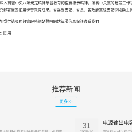
深入貫徹中央八項規定精神學習教育的重要指示精神，落實中央黨的建設工作
究部署鞏固拓展學習教育成果。省委副書記、省長、省政府黨組書記李殿勛主
盟供稿服務數據服務網站聲明網站律師信息保護聯系我們
止 使 用
推荐新闻
更多>>
电源输出电
31
2020/10
脚电压值和引脚波形等相关的参量。引脚电
​电容插反可以通