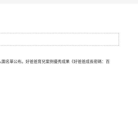
圍名單公布。好爸爸育兒案例優秀成果《好爸爸成長密碼：百