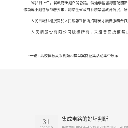
9月8日上午，省政府黨組召開會議，傳達學習習總書記關於
作領導小組會議部署要求，總結全省政府系統學習教育情況，研
人民日報社概況關於人民網報社招聘招聘英才廣告服務合作加
人 民 網 股 份 有 限 公 司 版 權 所 有 ，未 經 書 面 授 權 禁 
上一篇 : 高校体育风采视频和典型案例征集活动集中展示
集成电路的好坏判断
31
2020/10
​集成电路的好坏可以检测引脚电阻值、引