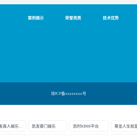
案例展示
荣誉资质
技术优势
琼ICP备xxxxxxxx号
k8凯发真人娱乐手机首页
凯发豪门娱乐
凯时KB88平台