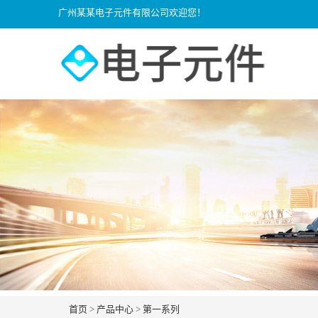
广州某某电子元件有限公司欢迎您！
首页
>
产品中心
>
第一系列