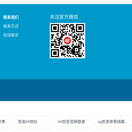
关注官方微信
联系我们
联系方式
在线留言
尊龙人生就是博!游戏登录
凯发k8地址
k8凯发官网登录
ag凯发体育线路检测