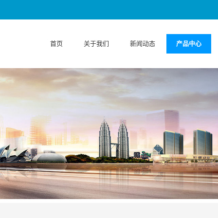
首页
关于我们
新闻动态
产品中心