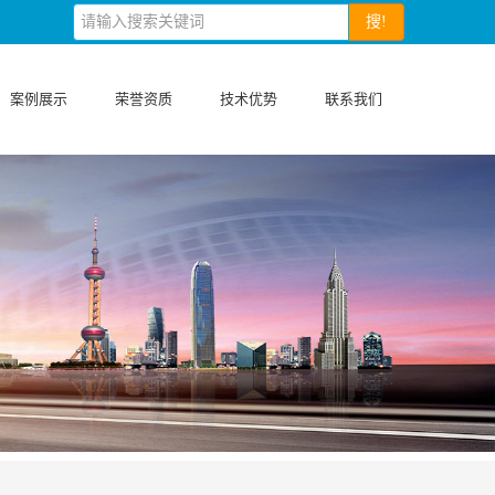
搜!
案例展示
荣誉资质
技术优势
联系我们