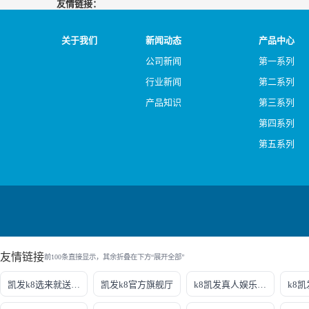
友情链接：
关于我们
新闻动态
产品中心
公司新闻
第一系列
行业新闻
第二系列
产品知识
第三系列
第四系列
第五系列
友情链接
前100条直接显示，其余折叠在下方“展开全部”
凯发k8选来就送38
凯发k8官方旗舰厅
k8凯发真人娱乐手机手机网页版