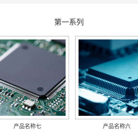
第一系列
产品名称七
产品名称六