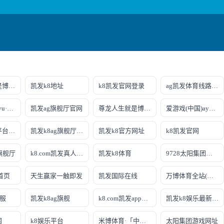
尊龙人生就是博!游戏登录
凯发k8地址
k8凯发官网登录
ag凯发体育线路检测
乐鱼(中国)leyu·官方网站
凯发ag旗舰厅官网
尊龙人生就是博!线上娱乐
爱游戏(中国)ayx·官方网站
ag真人游戏平台登录
凯发k8ag旗舰厅实力品牌
凯发k8官方网址
k8凯发官网
旗舰厅
k8.com凯发真人娱乐
凯发k8体育
9728太阳集团首页
首页
天生赢家一触即发
凯发国际在线
万博体育全站(Manbetx)官方网站
客服
凯发k8ag旗舰
k8.com凯发app官方下载
凯发k8娱乐最新登录地址
网
k8娱乐平台
米博体育·「中国」官方网站
太阳集团游戏网址