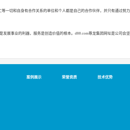
为员工等一切和自身有合作关系的单位和个人都是自己的合作伙伴，并只有通过
发展事业的利器，服务是创造价值的根本。d88.com尊龙集团网址是公司会
案例展示
荣誉资质
技术优势