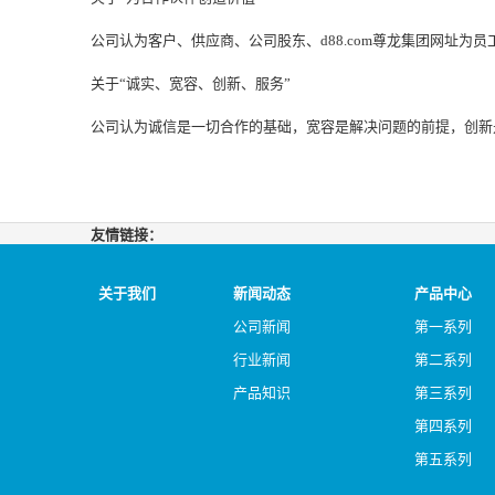
公司认为客户、供应商、公司股东、d88.com尊龙集团网址
关于“诚实、宽容、创新、服务”
公司认为诚信是一切合作的基础，宽容是解决问题的前提，创新是
友情链接：
关于我们
新闻动态
产品中心
公司新闻
第一系列
行业新闻
第二系列
产品知识
第三系列
第四系列
第五系列