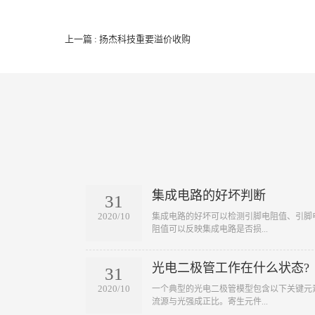
上一篇 : 扬杰科技重要溢价收购
集成电路的好坏判断
31
2020/10
​集成电路的好坏可以检测引脚电阻值、引
阻值可以反映集成电路是否损...
光电二极管工作在什么状态?
31
2020/10
​一个典型的光电二极管模型包含以下关键
流源与光强成正比。寄生元件...