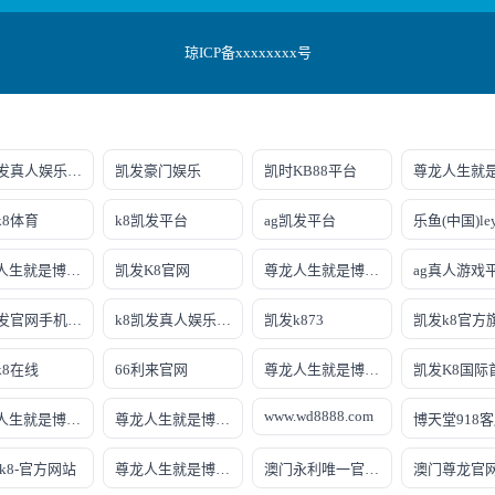
琼ICP备xxxxxxxx号
k8凯发真人娱乐手机首页
凯发豪门娱乐
凯时KB88平台
k8体育
k8凯发平台
ag凯发平台
尊龙人生就是博!网址
凯发K8官网
尊龙人生就是博!网上真人现场娱乐
k8凯发官网手机app
k8凯发真人娱乐手机备用网址
凯发k873
凯发k8官方
k8在线
66利来官网
尊龙人生就是博手机登录
凯发K8国际
www.wd8888.com
尊龙人生就是博iAG发财网可靠
尊龙人生就是博!官网注册
博天堂918
k8-官方网站
尊龙人生就是博!官网首页
澳门永利唯一官网304
澳门尊龙官