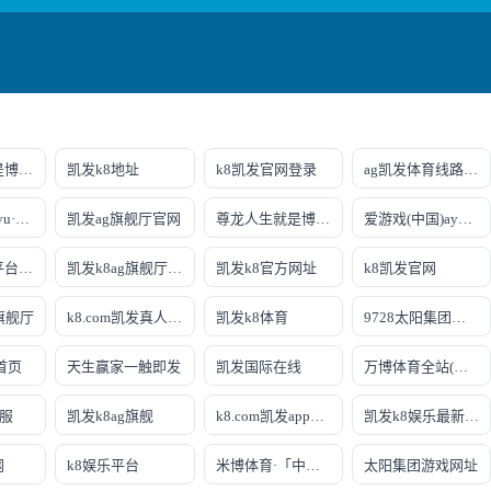
尊龙人生就是博!游戏登录
凯发k8地址
k8凯发官网登录
ag凯发体育线路检测
乐鱼(中国)leyu·官方网站
凯发ag旗舰厅官网
尊龙人生就是博!线上娱乐
爱游戏(中国)ayx·官方网站
ag真人游戏平台登录
凯发k8ag旗舰厅实力品牌
凯发k8官方网址
k8凯发官网
旗舰厅
k8.com凯发真人娱乐
凯发k8体育
9728太阳集团首页
首页
天生赢家一触即发
凯发国际在线
万博体育全站(Manbetx)官方网站
客服
凯发k8ag旗舰
k8.com凯发app官方下载
凯发k8娱乐最新登录地址
网
k8娱乐平台
米博体育·「中国」官方网站
太阳集团游戏网址