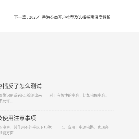
下一篇 : 2025年香港券商开户推荐及选择指南深度解析
容插反了怎么测试
过图像识别或者ICT检测出来 对于有极性的电容，比如电解电容、
允许...
及使用注意事项
一的电容，其作用不外乎以下几种： 1、应用于电源电路，实现旁
能方面...