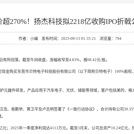
超270%！扬杰科技拟2218亿收购IPO折
作者：小编 发布时间：2025-09-13 01:35:21 浏览量：
794
后有所回落，截至午间收盘，涨幅收窄至4.83%，报68.42元/股。
金购买东莞市贝特电子科技股份有限公司（以下简称贝特电子）100%股权，最
护元器件研发，产品应用于汽车电子、光伏、储能等领域，客户包括美的、格力
、易鹏举、黄卫平及卢志明签署了《一致行动协议》，合计持有公司39.35%
请。
元；2025年一季度净利润达4113万元。截至3月末，公司总资产10.24亿元，