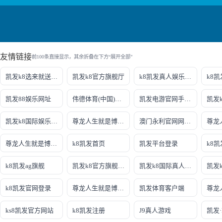
友情链接
前100条直接显示，其余折叠在下方“展开全部”
凯发k8选来就送38
凯发k8官方旗舰厅
k8凯发真人娱乐手机手机网页版
凯发88娱乐网址
伟德体育(中国)官方网站-登录入口
凯发电游官网手机版
凯发
凯发k8国际娱乐真人版
尊龙人生就是博!线路检测
澳门永利官网网址8
尊龙人生就是博!开户
k8凯发首页
凯发平台登录
k8凯发ag旗舰
凯发k8官方旗舰厅网址是多少
凯发k8国际真人app
凯发
k8凯发官网登录
尊龙人生就是博!国际
凯发体育客户端
ks8凯发官方网站
k8凯发注册
J9真人游戏
凯发·