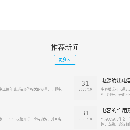
推荐新闻
更多>>
电源输出电
31
2020/10
脚电压值和引脚波形等相关的参量。引脚电
​电容插反可以通
钽电容等，是绝对不
电容的作用
31
2020/10
元素，一个二极管并联一个电流源，并且电
​作为无源元件之
路、去藕、滤波和储