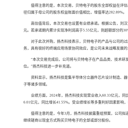
值得注意的是，本次交易，贝特电子的股东全部权益在评估基准日（
径归属于母公司的股东权益账面价值相比，增值率达282.89%。
高估值背后，本次交易也设置有业绩承诺。根据公告，刘汉浩 、
元。若承诺期内累计实现净利润高于5.55亿元，则超额部分的3
对于此次并购，扬杰科技表示，贝特电子的产品与公司的过压
务，具有很好的终端应用场景协同效应，是公司未来战略发展的
“本次交易完成后，公司将与贝特电子在产品品类、技术研发
位。”扬杰科技进一步补充道。
资料显示，扬杰科技是集半导体分立器件芯片设计制造、器件封
子等诸多领域。
业绩方面，2024年，扬杰科技实现营业收入60.33亿元，同比增长
6.01亿元，同比增长41.55%。受业绩增长等多重利好因素影响
值得注意的是，今年3月，扬杰科技披露重组预案，公司拟通过
继续磋商以现金方式购买贝特电子的全部或部分股份。