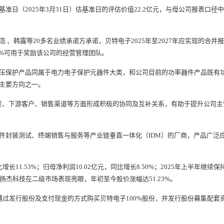
2025年3月31日）估基准日的评估价值22.2亿元，与母公司报表口径中股
韩露等20多名业绩承诺方承诺，贝特电子2025年至2027年应实现的合并报
0%可用于奖励该公司的经营管理团队。
保护产品同属于电力电子保护元器件大类，和公司目前的功率器件产品既有功
主要方向之一。
、下游客户、销售渠道等方面形成积极的协同及互补关系，有助于提升公司主
装测试、终端销售与服务等产业链垂直一体化（IDM）的厂商，产品广泛应用
11.53%；归母净利润10.02亿元，同比增长8.50%；2025年上半年继续保
，扬杰科技在二级市场表现亮眼，年初至今股价涨幅达51.23%。
发行股份及支付现金的方式购买贝特电子100%股份，并发行股份募集配套