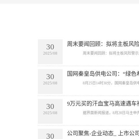
周末要闻回顾：拟将主板风险
30
2025/08
周末要闻回顾：拟将主板风险警示股票价
国网秦皇岛供电公司：“绿色
30
2025/08
8月25日14时30分，国网秦皇岛供电
9万元买的汗血宝马高速遇车祸
30
2025/08
据界面新闻报道，8月28日马主申先生
公司聚焦-企业动态_ 上市公司
30