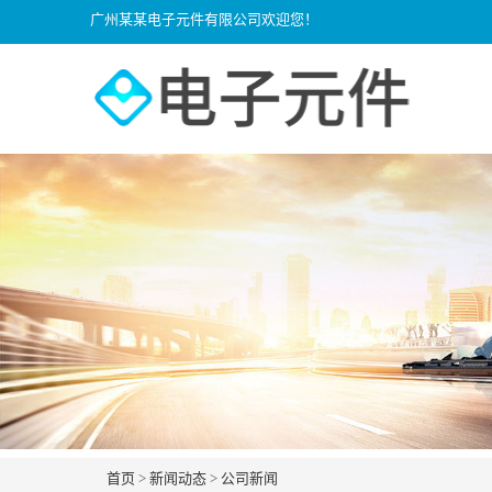
广州某某电子元件有限公司欢迎您！
首页
>
新闻动态
>
公司新闻