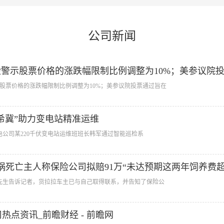
公司新闻
警示股票价格的涨跌幅限制比例调整为10%；美参议院投
格的涨跌幅限制比例调整为10%；美参议院投票通过旨在
希冀”助力变电站精准运维
公司某220千伏变电站运维班班长韩军通过智能巡检系
死亡主人称保险公司拟赔91万“未达预期这两年饲养费超1
告诉记者，货拉拉车主已与自己取得联系，并告知了保险公
热点资讯_前瞻财经 - 前瞻网