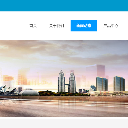
首页
关于我们
新闻动态
产品中心