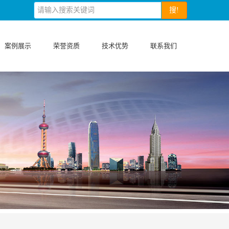
搜!
案例展示
荣誉资质
技术优势
联系我们